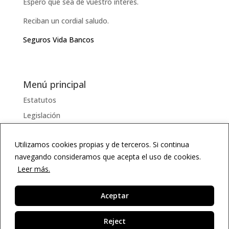
Espero que sea de vuestro interés.
Reciban un cordial saludo.
Seguros Vida Bancos
Menú principal
Estatutos
Legislación
Serviciosss
Utilizamos cookies propias y de terceros. Si continua
Documentos
navegando consideramos que acepta el uso de cookies.
Enlaces
Leer más.
Diccionario
Agenda
Aceptar
ES
Reject