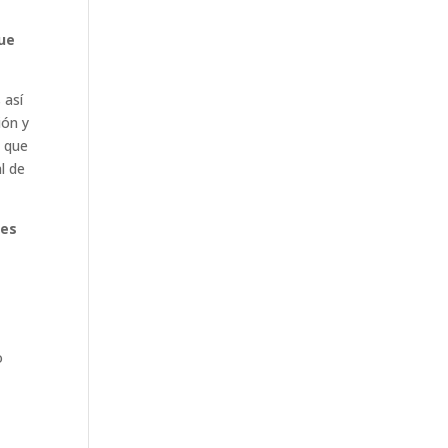
que
 así
ión y
e que
l de
les
o