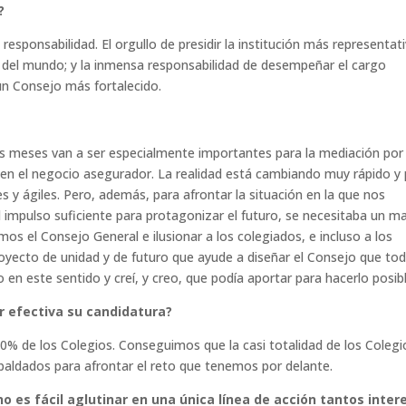
?
 responsabilidad. El orgullo de presidir la institución más representat
s del mundo; y la inmensa responsabilidad de desempeñar el cargo
n Consejo más fortalecido.
s meses van a ser especialmente importantes para la mediación por 
 en el negocio asegurador. La realidad está cambiando muy rápido y
s y ágiles. Pero, además, para afrontar la situación en la que nos
el impulso suficiente para protagonizar el futuro, se necesitaba un m
s el Consejo General e ilusionar a los colegiados, e incluso a los
oyecto de unidad y de futuro que ayude a diseñar el Consejo que to
en este sentido y creí, y creo, que podía aportar para hacerlo posibl
r efectiva su candidatura?
0% de los Colegios. Conseguimos que la casi totalidad de los Colegi
aldados para afrontar el reto que tenemos por delante.
no es fácil aglutinar en una única línea de acción tantos inter