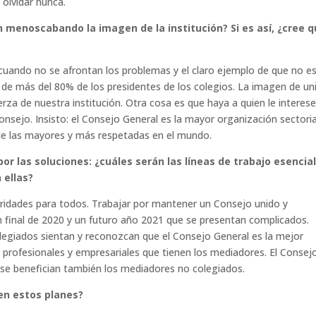
 olvidar nunca.
 menoscabando la imagen de la institución? Si es así, ¿cree 
cuando no se afrontan los problemas y el claro ejemplo de que no es
de más del 80% de los presidentes de los colegios. La imagen de un
za de nuestra institución. Otra cosa es que haya a quien le interes
onsejo. Insisto: el Consejo General es la mayor organización sectoria
 de las mayores y más respetadas en el mundo.
r las soluciones: ¿cuáles serán las líneas de trabajo esencia
 ellas?
ridades para todos. Trabajar por mantener un Consejo unido y
un final de 2020 y un futuro año 2021 que se presentan complicados.
olegiados sientan y reconozcan que el Consejo General es la mejor
s, profesionales y empresariales que tienen los mediadores. El Consej
o, se benefician también los mediadores no colegiados.
en estos planes?