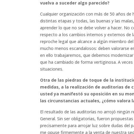
vuelva a suceder algo parecido?
Cualquier organización con más de 50 años de h
distintas etapas y todas, las buenas y las malas
aprender lo que no se debe volver a hacer. No co
respecto a los cambios internos y externos de l
reproche legal que alcance a algún miembro del
mucho menos escandalosos: deben valorarse en 
en ello trabajaremos, que debemos modernizar n
que ha cambiado de forma vertiginosa. A veces n
situaciones.
Otra de las piedras de toque de la instituc
medidas, a la realización de auditorias de 
usted ya manifestó su oposición en su mom
las circunstancias actuales, ¿cómo valora l
El resultado de las auditorías no arrojó ningú
General. Sin ser obligatorias, fueron propuest
precisamente para arrojar luz sobre dudas del p
me opuse firmemente a la venta de nuestra sed