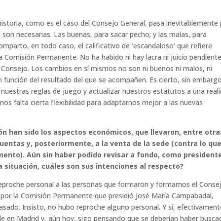
istoria, como es el caso del Consejo General, pasa inevitablemente
, son necesarias. Las buenas, para sacar pecho; y las malas, para
mparto, en todo caso, el calificativo de ‘escandaloso’ que refiere
a Comisión Permanente. No ha habido ni hay lacra ni juicio pendiente
 Consejo. Los cambios en sí mismos no son ni buenos ni malos, ni
función del resultado del que se acompañen. Es cierto, sin embargo
uestras reglas de juego y actualizar nuestros estatutos a una real
os falta cierta flexibilidad para adaptarnos mejor a las nuevas
ión han sido los aspectos económicos, que llevaron, entre otra
cuentas y, posteriormente, a la venta de la sede (contra lo qu
ento). Aún sin haber podido revisar a fondo, como presidente
a situación, cuáles son sus intenciones al respecto?
n reproche personal a las personas que formaron y formamos el Conse
as por la Comisión Permanente que presidió José María Campabadal,
asado. Insisto, no hubo reproche alguno personal. Y sí, efectivament
e en Madrid y, aún hoy, sigo pensando que se deberían haber busca