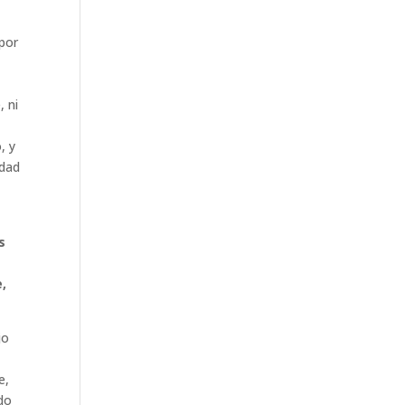
 por
, ni
, y
idad
s
e
,
jo
e,
do