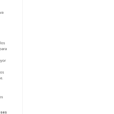
iva
los
 para
ayor
dos
e.
os
eses