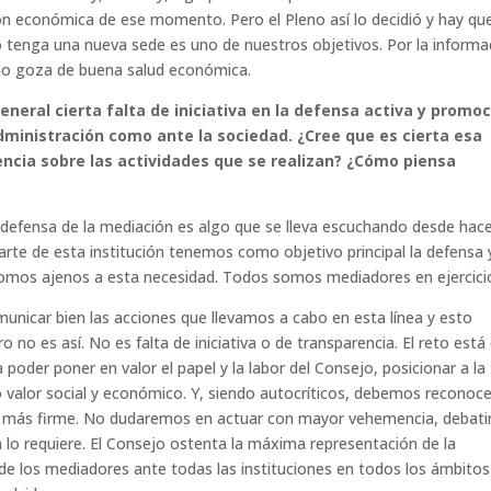
ión económica de ese momento. Pero el Pleno así lo decidió y hay qu
jo tenga una nueva sede es uno de nuestros objetivos. Por la informa
jo goza de buena salud económica.
neral cierta falta de iniciativa en la defensa activa y promo
Administración como ante la sociedad. ¿Cree que es cierta esa
encia sobre las actividades que se realizan? ¿Cómo piensa
la defensa de la mediación es algo que se lleva escuchando desde hac
te de esta institución tenemos como objetivo principal la defensa 
omos ajenos a esta necesidad. Todos somos mediadores en ejercici
unicar bien las acciones que llevamos a cabo en esta línea y esto
 no es así. No es falta de iniciativa o de transparencia. El reto está
poder poner en valor el papel y la labor del Consejo, posicionar a la
o valor social y económico. Y, siendo autocríticos, debemos reconoce
do más firme. No dudaremos en actuar con mayor vehemencia, debatir
cia lo requiere. El Consejo ostenta la máxima representación de la
s de los mediadores ante todas las instituciones en todos los ámbitos