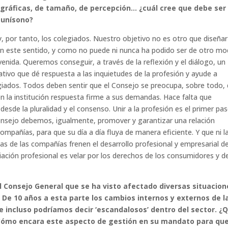
ográficas, de tamaño, de percepción… ¿cuál cree que debe ser 
 unísono?
por tanto, los colegiados. Nuestro objetivo no es otro que diseñar
n este sentido, y como no puede ni nunca ha podido ser de otro mo
enida. Queremos conseguir, a través de la reflexión y el diálogo, un
ipativo que dé respuesta a las inquietudes de la profesión y ayude a
egiados. Todos deben sentir que el Consejo se preocupa, sobre todo,
en la institución respuesta firme a sus demandas. Hace falta que
de la pluralidad y el consenso. Unir a la profesión es el primer pa
 Consejo debemos, igualmente, promover y garantizar una relación
mpañías, para que su día a día fluya de manera eficiente. Y que ni l
tas de las compañías frenen el desarrollo profesional y empresarial de
ación profesional es velar por los derechos de los consumidores y de
el Consejo General que se ha visto afectado diversas situacion
 De 10 años a esta parte los cambios internos y externos de l
 incluso podríamos decir ‘escandalosos’ dentro del sector. ¿
¿Cómo encara este aspecto de gestión en su mandato para qu