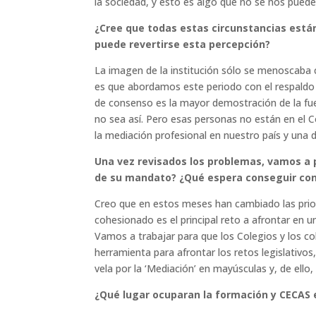
la sociedad, y esto es algo que no se nos puede
¿Cree que todas estas circunstancias están
puede revertirse esta percepción?
La imagen de la institución sólo se menoscaba 
es que abordamos este periodo con el respaldo 
de consenso es la mayor demostración de la fuer
no sea así. Pero esas personas no están en el C
la mediación profesional en nuestro país y una
Una vez revisados los problemas, vamos a po
de su mandato? ¿Qué espera conseguir con
Creo que en estos meses han cambiado las prio
cohesionado es el principal reto a afrontar en 
Vamos a trabajar para que los Colegios y los c
herramienta para afrontar los retos legislativo
vela por la ‘Mediación’ en mayúsculas y, de ell
¿Qué lugar ocuparan la formación y CECAS 