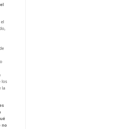
el
 el
do,
 de
so
a
 los
 la
es
a
Qué
e no