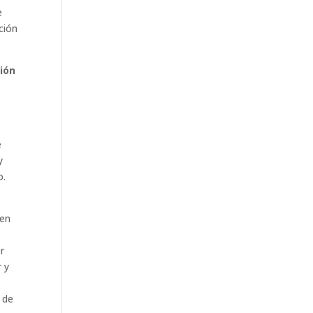
e
ción
ción
e
y
o.
 en
r
 y
 de