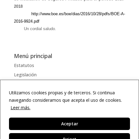
2018
http://www.boe.es/boe/dias/2016/10/28/pdfs/BOE-A-
2016-9924.pdf
Un cordial saludo.
Menú principal
Estatutos
Legislación
Serviciosss
Utilizamos cookies propias y de terceros. Si continua
Documentos
navegando consideramos que acepta el uso de cookies.
Enlaces
Leer más.
Diccionario
Agenda
Aceptar
ES