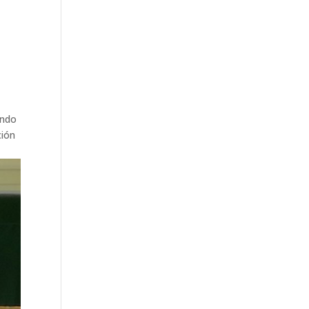
ando
ción