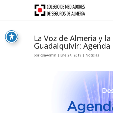
Skip
to
content
La Voz de Almeria y l
Guadalquivir: Agenda 
por
csaAdmin
|
Ene 24, 2019
|
Noticias