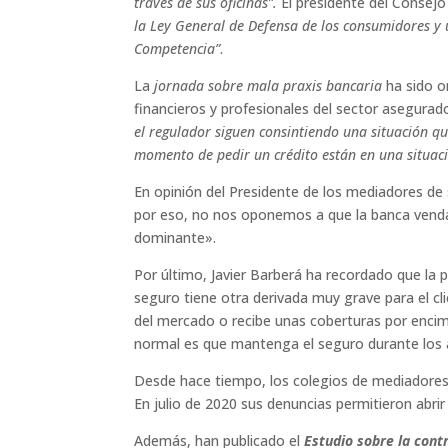
través de sus oficinas”.
El presidente del Consej
la Ley General de Defensa de los consumidores y 
Competencia”
.
La
jornada sobre mala praxis bancaria
ha sido or
financieros y profesionales del sector asegurado
el regulador siguen consintiendo una situación que
momento de pedir un crédito están en una situaci
En opinión del Presidente de los mediadores de
por eso, no nos oponemos a que la banca venda
dominante».
Por último, Javier Barberá ha recordado que la p
seguro tiene otra derivada muy grave para el cl
del mercado o recibe unas coberturas por encim
normal es que mantenga el seguro durante los 
Desde hace tiempo, los colegios de mediadores 
En julio de 2020 sus denuncias permitieron abri
Además, han publicado el
Estudio sobre la cont