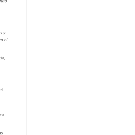
endo
s y
en el
ia,
el
ca.
as