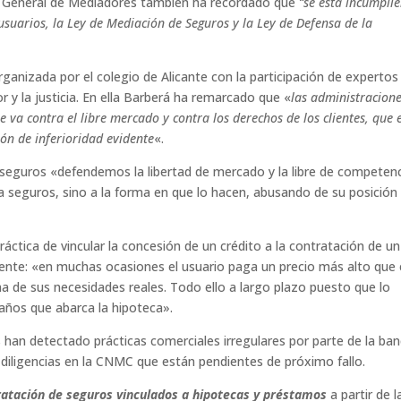
o General de Mediadores también ha recordado que
“se está incumpli
usuarios, la Ley de Mediación de Seguros y la Ley de Defensa de la
ganizada por el colegio de Alicante con la participación de expertos
r y la justicia. En ella Barberá ha remarcado que «
las administracione
 va contra el libre mercado y contra los derechos de los clientes, que 
ón de inferioridad evidente
«.
 seguros «defendemos la libertad de mercado y la libre de competenc
 seguros, sino a la forma en que lo hacen, abusando de su posición
ráctica de vincular la concesión de un crédito a la contratación de un
iente: «en muchas ocasiones el usuario paga un precio más alto que 
a de sus necesidades reales. Todo ello a largo plazo puesto que lo
años que abarca la hipoteca».
han detectado prácticas comerciales irregulares por parte de la ban
r diligencias en la CNMC que están pendientes de próximo fallo.
ratación de seguros vinculados a hipotecas y préstamos
a partir de l