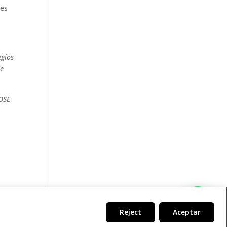
nes
egios
de
ROSE
Reject
Aceptar