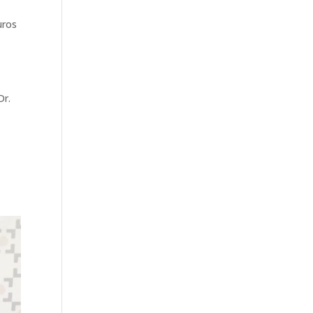
uros
Dr.