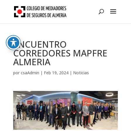
Skip
to
content
ENCUENTRO
CORREDORES MAPFRE
ALMERIA
por
csaAdmin
|
Feb 19, 2024
|
Noticias