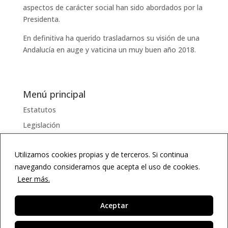
aspectos de carácter social han sido abordados por la
Presidenta.
En definitiva ha querido trasladarnos su visión de una
Andalucía en auge y vaticina un muy buen año 2018.
Menú principal
Estatutos
Legislación
Serviciosss
Utilizamos cookies propias y de terceros. Si continua
Documentos
navegando consideramos que acepta el uso de cookies.
Enlaces
Leer más.
Diccionario
Agenda
Aceptar
ES