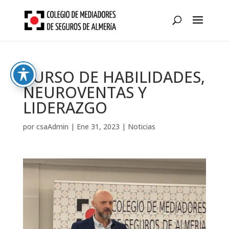
Skip
to
content
CURSO DE HABILIDADES,
NEUROVENTAS Y
LIDERAZGO
por
csaAdmin
|
Ene 31, 2023
|
Noticias