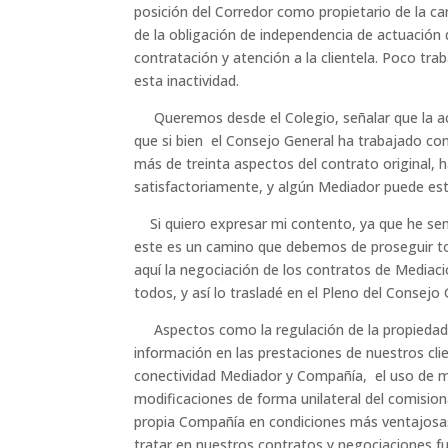
posición del Corredor como propietario de la ca
de la obligación de independencia de actuación d
contratación y atención a la clientela. Poco tra
esta inactividad.
Queremos desde el Colegio, señalar que la ac
que si bien el Consejo General ha trabajado co
más de treinta aspectos del contrato original,
satisfactoriamente, y algún Mediador puede est
Si quiero expresar mi contento, ya que he senti
este es un camino que debemos de proseguir to
aquí la negociación de los contratos de Mediac
todos, y así lo trasladé en el Pleno del Consejo 
Aspectos como la regulación de la propiedad de 
información en las prestaciones de nuestros cli
conectividad Mediador y Compañía, el uso de me
modificaciones de forma unilateral del comision
propia Compañía en condiciones más ventajosas…
tratar en nuestros contratos y negociaciones fu