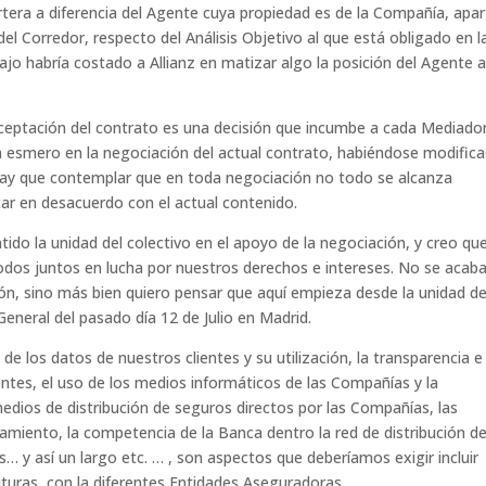
rtera a diferencia del Agente cuya propiedad es de la Compañía, apa
el Corredor, respecto del Análisis Objetivo al que está obligado en l
bajo habría costado a Allianz en matizar algo la posición del Agente 
eptación del contrato es una decisión que incumbe a cada Mediador
n esmero en la negociación del actual contrato, habiéndose modific
 hay que contemplar que en toda negociación no todo se alcanza
ar en desacuerdo con el actual contenido.
do la unidad del colectivo en el apoyo de la negociación, y creo qu
dos juntos en lucha por nuestros derechos e intereses. No se acab
ión, sino más bien quiero pensar que aquí empieza desde la unidad d
General del pasado día 12 de Julio en Madrid.
los datos de nuestros clientes y su utilización, la transparencia e
entes, el uso de los medios informáticos de las Compañías y la
dios de distribución de seguros directos por las Compañías, las
amiento, la competencia de la Banca dentro la red de distribución de
 y así un largo etc. … , son aspectos que deberíamos exigir incluir
turas, con la diferentes Entidades Aseguradoras.