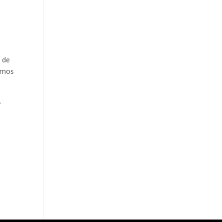
s de
nomos
.