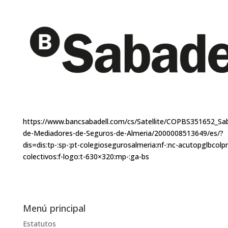
https://www.bancsabadell.com/cs/Satellite/COPBS351652_Sab
de-Mediadores-de-Seguros-de-Almeria/2000008513649/es/?
dis=dis:tp-:sp-:pt-colegiosegurosalmeria:nf-:nc-acutopglbcolpr
colectivos:f-logo:t-630×320:mp-:ga-bs
Menú principal
Estatutos