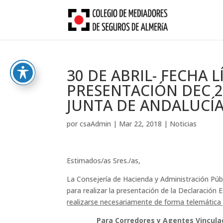
Skip
to
content
30 DE ABRIL- FECHA L
PRESENTACIÓN DEC 2
JUNTA DE ANDALUCÍ
por
csaAdmin
|
Mar 22, 2018
|
Noticias
Estimados/as Sres./as,
La Consejería de Hacienda y Administración Públ
para realizar la presentación de la Declaración
realizarse necesariamente de forma telemática y
Para Corredores y Agentes Vinculados de