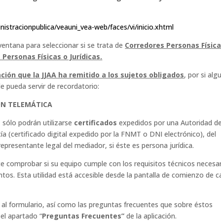
istracionpublica/veauni_vea-web/faces/vi/inicio.xhtml
 ventana para seleccionar si se trata de
Corredores Personas Física
Personas Físicas o Jurídicas.
ión que la JJAA ha remitido a los sujetos obligados
, por si alg
le pueda servir de recordatorio:
ÓN TELEMÁTICA
, sólo podrán utilizarse
certificados
expedidos por una Autoridad d
ía (certificado digital expedido por la FNMT o DNI electrónico), del
representante legal del mediador, si éste es persona jurídica.
te comprobar si su equipo cumple con los requisitos técnicos necesa
ntos. Esta utilidad está accesible desde la pantalla de comienzo de 
 al formulario, así como las preguntas frecuentes que sobre éstos
el apartado “
Preguntas Frecuentes”
de la aplicación.