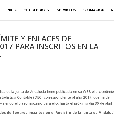
INICIO
EL COLEGIO
SERVICIOS
FORMACIÓN
N
ÍMITE Y ENLACES DE
017 PARA INSCRITOS EN LA
A
ica de la Junta de Andalucía tiene publicado en su WEB el procedimi
 Estadístico Contable (DEC) correspondiente al año 2017,
que ha de
 siendo el plazo máximo para ello, hasta el próximo día 30 de abril
 Seguros inscritos en el Registro de la Junta de Andalucí