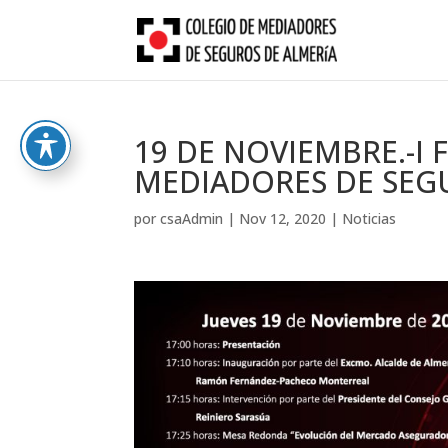
Skip
to
content
19 DE NOVIEMBRE.-I
MEDIADORES DE SEG
por
csaAdmin
|
Nov 12, 2020
|
Noticias