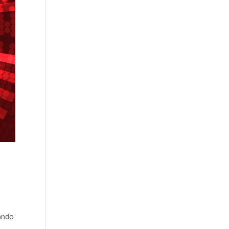
n
zando