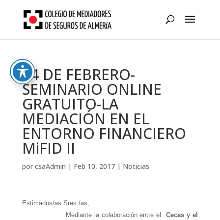
Skip
to
content
14 DE FEBRERO-
SEMINARIO ONLINE
GRATUITO-LA
MEDIACIÓN EN EL
ENTORNO FINANCIERO
MiFID II
por
csaAdmin
|
Feb 10, 2017
|
Noticias
Estimados/as Sres./as,
Mediante la colaboración entre el
Cecas y el