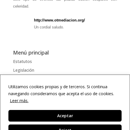
celeridad.
http://www.otmediacion.org/
Un cordial saludo.
Menú principal
Estatutos
Legislación
Serviciosss
Utilizamos cookies propias y de terceros. Si continua
Documentos
navegando consideramos que acepta el uso de cookies.
Enlaces
Leer más.
Diccionario
Agenda
Aceptar
ES